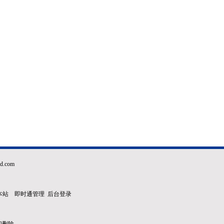
id.com
浏览本站
即时通管理
后台登录