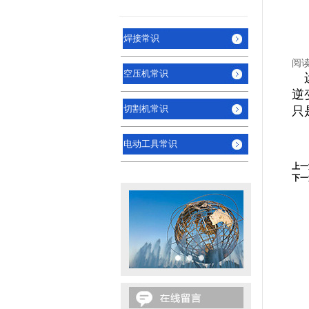
焊接常识
阅
空压机常识
逆
切割机常识
只
电动工具常识
上一
下一