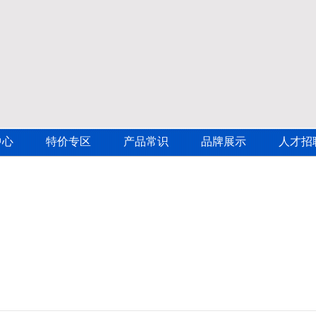
中心
特价专区
产品常识
品牌展示
人才招