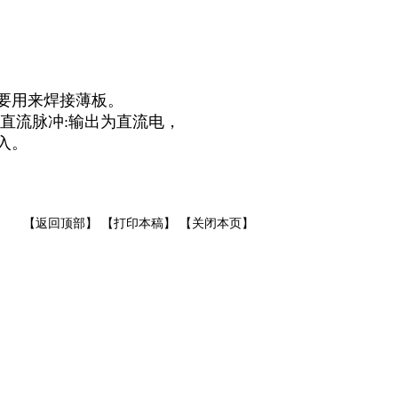
要用来焊接薄板。
直流脉冲:输出为
直流电
，
入。
【
返回顶部
】 【
打印本稿
】 【
关闭本页
】