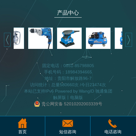
产品中心
固定电话：0851-85798805
手机号码：18984394665
地址：贵阳市解放路96-7
访问统计：总量580660次 /今日23474次
本站已支持IPv6 Powered by
WangID 驰通集团
触屏版
丨
电脑版
贵公网安备 52010202003339号
首页
短信咨询
电话咨询