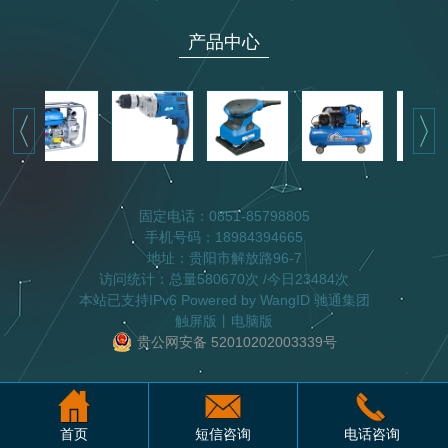
产品中心
固定电话：0851-85798805
手机号码：18984394665
地址：贵阳市解放路96-7
访问统计：总量580670次 /今日23484次
本站已支持IPv6 Powered by
WangID 驰通集团
触屏版
丨
电脑版
贵公网安备 52010202003339号
首页
短信咨询
电话咨询