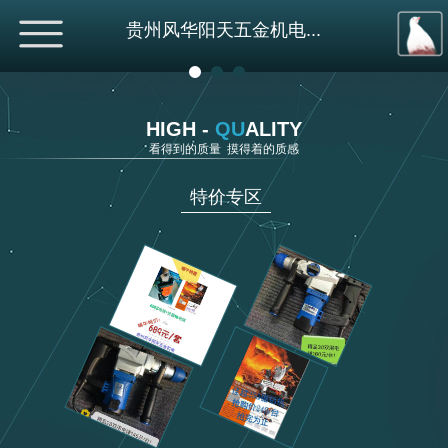
贵州风华阳天五金机电...
HIGH -
QU
ALITY
看得到的质量 摸得着的质感
特价专区