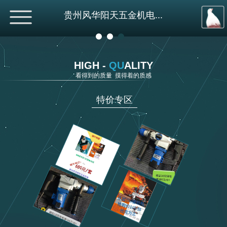
贵州风华阳天五金机电...
HIGH -
QU
ALITY
看得到的质量 摸得着的质感
特价专区