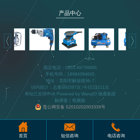
产品中心
固定电话：0851-85798805
手机号码：18984394665
地址：贵阳市解放路96-7
访问统计：总量580397次 /今日23211次
本站已支持IPv6 Powered by
WangID 驰通集团
触屏版
丨
电脑版
贵公网安备 52010202003339号
首页
短信咨询
电话咨询