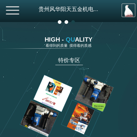
贵州风华阳天五金机电...
HIGH -
QU
ALITY
看得到的质量 摸得着的质感
特价专区